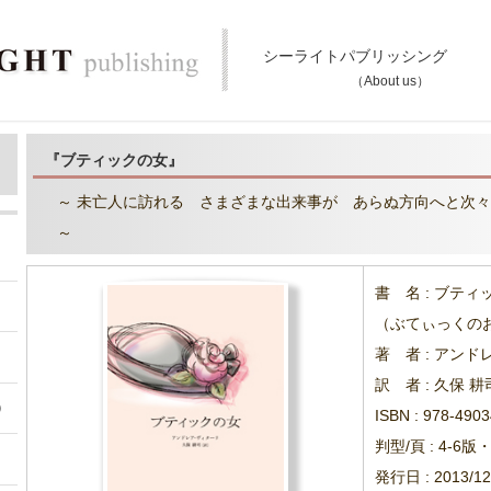
 ～
イタリアでベストセラーを放ち続ける著者の、日本デビュー作品第二弾！ 癖になる!? (かもしれない…) イタリアン・コメディの世界をお楽しみください！
シーライトパブリッシング
（About us）
『ブティックの女』
～ 未亡人に訪れる さまざまな出来事が あらぬ方向へと次々に
～
書 名 : ブティ
（ぶてぃっくの
著 者 : アン
訳 者 : 久保 耕
）
ISBN : 978-490
判型/頁 : 4-6版
発行日 : 2013/12