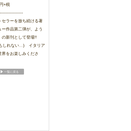
0円+税
----------------
トセラーを放ち続ける著
ュー作品第二弾が、よう
の新刊として登場!!
かもしれない…) イタリア
世界をお楽しみくださ
一覧に戻る