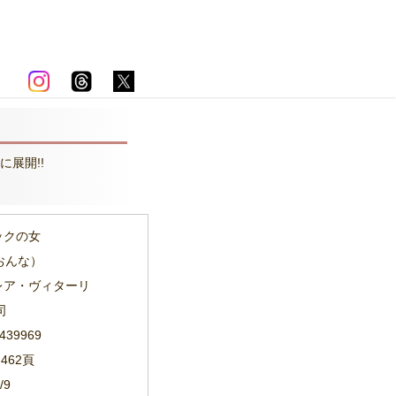
展開!!
ックの女
おんな）
ドレア・ヴィターリ
司
3439969
・462頁
/9