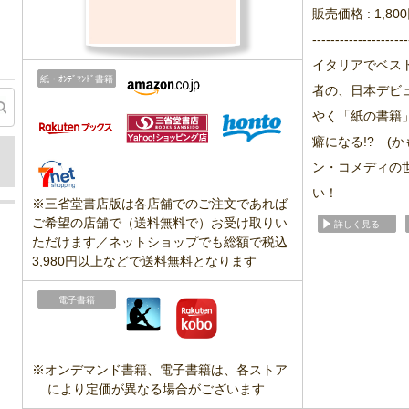
販売価格 : 1,80
---------------------
イタリアでベス
紙・ｵﾝﾃﾞﾏﾝﾄﾞ書籍
者の、日本デビ
やく「紙の書籍」
癖になる!? (
ン・コメディの
い！
※三省堂書店版は各店舗でのご注文であれば
ご希望の店舗で（送料無料で）お受け取りい
詳しく見る
ただけます／ネットショップでも総額で税込
3,980円以上などで送料無料となります
電子書籍
※オンデマンド書籍、電子書籍は、各ストア
により定価が異なる場合がございます