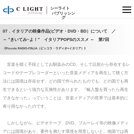
「イタリア国内でラジオを点ければ聴こえてくるが如く日本でもイタリアPOPSを普通に聴けるようにしたい」との想いを込めてイタリアのPOPSを紹介するコーナーです
07．イタリアの映像作品(ビデオ・DVD・BD）について ／ ～ ”きいてみ~よ！” イタリアPOPSのススメ ～ 第7回
シーライト
パブリッシン
グ
07．イタリアの映像作品(ビデオ・DVD・BD）について ／
～ ”きいてみ~よ！” イタリアPOPSのススメ ～ 第7回
《Piccola RADIO-ITALIA（ピッコラ・ラディオ=イタリア）》
音楽を聴く手段としてお馴染みのCD、そして以前から存在するレ
コードやテープレコーダーといった音楽メディアを再生して聴く方
法には国境は存在せず、どの国で作られたものでも、どの国でも再
生できるという強力な互換性があります。『輸入盤を買ったら再生
できなかった』っていうことは、音楽メディアの世界では基本的に
有り得なかったのです。
しかしながら、ビデオテープ、DVD、ブルーレイ等の映像メディ
アには国境があり、要件を満たす環境を用意しないと、他国では再