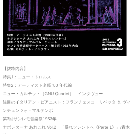
【抜粋内容】
特集1：ニュー・トロルス
特集2：アーティスト名鑑 '80 年代編
ニュー・カルテット（GNU Quartet） インタヴュー
注目のイタリアン・ピアニスト：フランチェスコ・リベッタ ＆ ヴィ
ンチェンツォ・マルテンポ
第3回サンレモ音楽祭1953年
ナポレターナ あれこれ Vol.2 「帰れソレントへ《Parte 1》」/青木