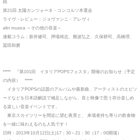
純
第21回 太陽カンツォーネ・コンコルソ本選会
ライヴ・レビュー：ジョヴァンニ・アレヴィ
altri musica ～その他の音楽～
連載コラム：新井健司、押場靖志、難波弘之、久保耕司、高橋理、
冨田和磨
***** 『第101回 イタリアPOPSフェスタ』開催のお知らせ（予定
の内容） *****
イタリアPOPSの話題のアルバムや最新曲、アーティストのエピソ
ードなどを日本語解説で補足しながら、音と映像で思う存分楽しめ
る楽しい音楽イベントです。
東京スカイツリーを間近に望む夜景と、 来場者持ち寄りの飲食物
を一緒に味わえるのも人気です！
日時：2013年10月12日(土)17：30～21：30（17：00開場）