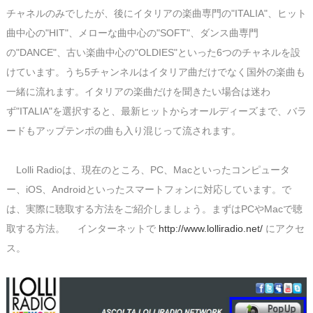
チャネルのみでしたが、後にイタリアの楽曲専門の"ITALIA"、ヒット
曲中心の"HIT"、メローな曲中心の"SOFT"、ダンス曲専門
の"DANCE"、古い楽曲中心の"OLDIES"といった6つのチャネルを設
けています。うち5チャンネルはイタリア曲だけでなく国外の楽曲も
一緒に流れます。イタリアの楽曲だけを聞きたい場合は迷わ
ず"ITALIA"を選択すると、最新ヒットからオールディーズまで、バラ
ードもアップテンポの曲も入り混じって流されます。
Lolli Radioは、現在のところ、PC、Macといったコンピュータ
ー、iOS、Androidといったスマートフォンに対応しています。で
は、実際に聴取する方法をご紹介しましょう。まずはPCやMacで聴
取する方法。 インターネットで
http://www.lolliradio.net/
にアクセ
ス。