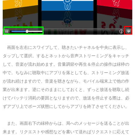
画面を左右にスワイプして、聴きたいチャネルを中央に表示し、
タップして選択。するとネットから音声ストリーミングをキャッチ
して、音楽が流れ始めます。音量調節や再生＆停止の操作は緑枠の
中で。ちなみに聴取中にアプリを落としても、ストリーミング放送
が流れ続けますので、音楽を聴きながら、モバイル端末上で他の作
業が出来ます。逆にそのままにしておくと、ずっと放送を聴取し続
けてバッテリ消耗の要因となりますので、放送を停止する際は、必
ずアプリ上でポーズ状態にしてからアプリを終了させてください。
また、画面右下の緑枠からは、局へのメッセージを送ることが出
来ます。リクエストや感想などを書いて送ればリクエストに応えて