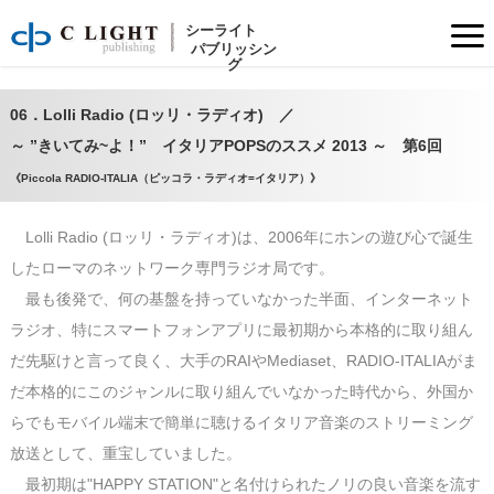
「イタリア国内でラジオを点ければ聴こえてくるが如く日本でもイタリアPOPSを普通に聴けるようにしたい」との想いを込めてイタリアのPOPSを紹介するコーナーです
06．Lolli Radio (ロッリ・ラディオ) ／ ～ ”きいてみ~よ！” イタリアPOPSのススメ 2013 ～ 第6回
シーライト
パブリッシン
グ
06．Lolli Radio (ロッリ・ラディオ) ／
～ ”きいてみ~よ！” イタリアPOPSのススメ 2013 ～ 第6回
《Piccola RADIO-ITALIA（ピッコラ・ラディオ=イタリア）》
Lolli Radio (ロッリ・ラディオ)は、2006年にホンの遊び心で誕生
したローマのネットワーク専門ラジオ局です。
最も後発で、何の基盤を持っていなかった半面、インターネット
ラジオ、特にスマートフォンアプリに最初期から本格的に取り組ん
だ先駆けと言って良く、大手のRAIやMediaset、RADIO-ITALIAがま
だ本格的にこのジャンルに取り組んでいなかった時代から、外国か
らでもモバイル端末で簡単に聴けるイタリア音楽のストリーミング
放送として、重宝していました。
最初期は"HAPPY STATION"と名付けられたノリの良い音楽を流す