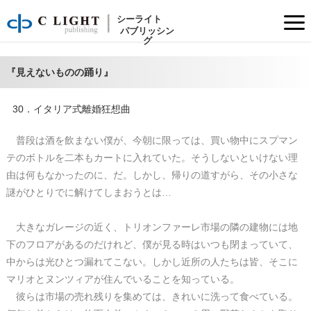
30．イタリア式離婚狂想曲
普段は酒を飲まない僕が、今朝に限っては、買い物中にスプマンテのボトルを二本もカートに入れていた。そうしないといけない理由は何もなかったのに、だ。しかし、帰りの道すがら、その小さな謎が
シーライト
パブリッシン
グ
『見えないものの踊り』
30．イタリア式離婚狂想曲
普段は酒を飲まない僕が、今朝に限っては、買い物中にスプマン
テのボトルを二本もカートに入れていた。そうしないといけない理
由は何もなかったのに、だ。しかし、帰りの道すがら、その小さな
謎がひとりでに解けてしまおうとは…
大きなガレージの近く、トリオンファーレ市場の隣の建物には地
下のフロアがあるのだけれど、僕が見る時はいつも閉まっていて、
中からは光ひとつ漏れてこない。しかし近所の人たちは皆、そこに
マリオとヌンツィアが住んでいることを知っている。
彼らは市場の売れ残りを集めては、きれいに洗って食べている。