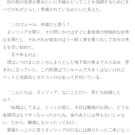
目の前の光景が夢みたいに不確かだってことを強調するためにす
べてがわざとらしく準備されているみたいに見えた。
「このヴェール、何歳だと思う？」
ヌンツィアが聞く。その問いかけはすぐに参加者の情熱的な好奇
心を満たし、それぞれが彼女のほうへ軽く身を乗り出して自分の考
えを言い始めた。
「五十年ものよ」
僕はいつのまにかこぢんまりとした地下室の奥まで入り込み、壁
ぎわに立っていた。この部屋はワンルームで大きくはないけれど、
ベッドと洗面台とガスコンロがあって片付いている。
「こんにちは、ヌンツィア。なにごとだい、君たち結婚した
の？」
「結婚はしてるよ、とっくの昔に。今日は離婚のお祝い。どうせ
金婚式はもうやっちゃったからね。金のあとには何もないじゃな
い。だから、離婚しちゃったってわけ」
愛嬌たっぷりに笑うヌンツィアの口元には残りたった二本になっ