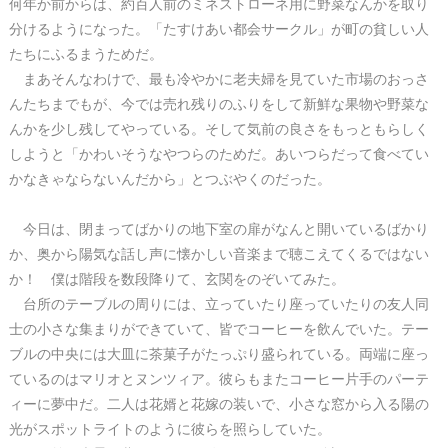
何年か前からは、約百人前のミネストローネ用に野菜なんかを取り
分けるようになった。「たすけあい都会サークル」が町の貧しい人
たちにふるまうためだ。
まあそんなわけで、最も冷やかに老夫婦を見ていた市場のおっさ
んたちまでもが、今では売れ残りのふりをして新鮮な果物や野菜な
んかを少し残してやっている。そして気前の良さをもっともらしく
しようと「かわいそうなやつらのためだ。あいつらだって食べてい
かなきゃならないんだから」とつぶやくのだった。
今日は、閉まってばかりの地下室の扉がなんと開いているばかり
か、奥から陽気な話し声に懐かしい音楽まで聴こえてくるではない
か！ 僕は階段を数段降りて、玄関をのぞいてみた。
台所のテーブルの周りには、立っていたり座っていたりの友人同
士の小さな集まりができていて、皆でコーヒーを飲んでいた。テー
ブルの中央には大皿に茶菓子がたっぷり盛られている。両端に座っ
ているのはマリオとヌンツィア。彼らもまたコーヒー片手のパーテ
ィーに夢中だ。二人は花婿と花嫁の装いで、小さな窓から入る陽の
光がスポットライトのように彼らを照らしていた。