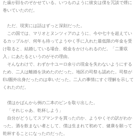
た歯が顔をのぞかせている。いつものように彼女は僕を冗談で煙に
巻いていたのだ。
ただ、現実には話はずっと深刻だった。
この国では、マリオとヌンツィアのように、今や七十を超えてい
るカップルが、何年も待ってようやく手に入れた最低限の年金を受
け取ると、結婚している場合、税金をかけられるのだ。「二重収
入」にあたるというのがその理由。
そんなわけで、わずか十ユーロ余りの現金を失わないようにする
ため、二人は離婚を決めたのだった。地区の司祭も認めた。司祭が
EU圏外出身だったのは幸いだった。二人の事情にすぐ理解を示して
くれたのだ。
僕はかばんから例の二本のビンを取り出した。
「それじゃあ、乾杯しよう」
自分がどうしてスプマンテを買ったのか、ようやくその訳がわか
った。酒を飲まない者として、僕は生まれて初めて、健康を願って
乾杯することになったのだった。