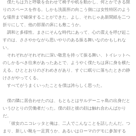
僕たちは力と呼吸を合わせて椅子や机を動かし、何とかできる限
りのスペースを作る。しかも洗面所の向こう側には女性特区のよう
な場所まで確保することができた。よし、それじゃあ新聞紙を二つ
折りにして、他の部屋の床にも敷こうか。
調和と多様性。まさにそんな時代にあって、心の震えを呼び起こ
すのは、ささやかながら思いやりのある振る舞いなのかもしれな
い。
それぞれがそれぞれに深い敬意を持って振る舞い、トイレットへ
のしかるべき往来があったあとで、ようやく僕たちは床に身を横た
える。ひととおりのざわめきがあり、すぐに眠りに落ちたときの静
けさがやってくる。
すべてがうまくいったことを僕は誇らしく思った。
僕の隣に居合わせたのは、もともとはサルデーニャ島の出身だと
いうひとりの労働者だった。僕の顔と彼の顔は触れ合わんばかり
だ。
「彼女のニコレッタと俺は、二人でこんなことを話したんだ。つ
まり、新しい靴を一足買うか、あるいはローマのデモに参加する