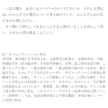
一足の靴か、あるいはメーデーのローマに行くか、そのとき僕は
あいかわらずその選択について考え続けていた。心にさざなみが広
がるのを感じながら。
すぐ隣に人間らしく生きようとする人間がいることを誇らしく思
い、それから僕も眠ることにした。
訳：オールドファッション幹太
1978年、東京都八王子市生まれ。山形県大江町育ち、京都市在住。大阪
外国語大学（現大阪大学）大学院学術修士。11年に及ぶ学生生活の間、二
度イタリアに渡り、一度は放浪三昧、一度は映画三昧の日々を送る。修士
論文では、ネオレアリズモの父チェーザレ・ザヴァッティーニの登場を再
構築するも、次第に「モノとしての映画＝フィルム」に関心を移す。ボロ
ーニャ大学および伝説的シネマテーク「チネテカ・ボローニャ」での遊学
が決定的なきっかけとなり、帰国後、古い映画（とその復元）でメシを食
う道を選び今日に至る。シルヴァーノ・アゴスティ監督の作品上映イベン
ト（2009年～）では、台詞の聞き取りと字幕の翻訳・作成を他メンバー
と共同で担当。