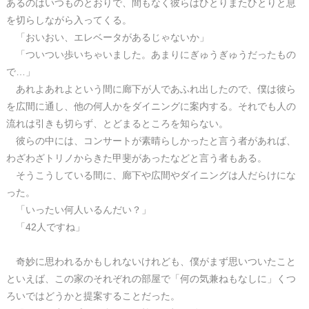
あるのはいつものとおりで、間もなく彼らはひとりまたひとりと息
を切らしながら入ってくる。
「おいおい、エレベータがあるじゃないか」
「ついつい歩いちゃいました。あまりにぎゅうぎゅうだったもの
で…」
あれよあれよという間に廊下が人であふれ出したので、僕は彼ら
を広間に通し、他の何人かをダイニングに案内する。それでも人の
流れは引きも切らず、とどまるところを知らない。
彼らの中には、コンサートが素晴らしかったと言う者があれば、
わざわざトリノからきた甲斐があったなどと言う者もある。
そうこうしている間に、廊下や広間やダイニングは人だらけにな
った。
「いったい何人いるんだい？」
「42人ですね」
奇妙に思われるかもしれないけれども、僕がまず思いついたこと
といえば、この家のそれぞれの部屋で「何の気兼ねもなしに」くつ
ろいではどうかと提案することだった。