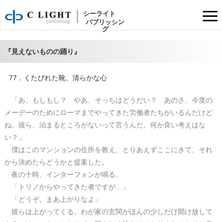
77．くたびれた靴、清らかな心
「あ、もしもし？ やあ、そっちはどうだい？ あのさ、今度のメーデーのためにローマまでやってきた労働者たちがいるんだけどね。彼ら、泊まるところがないって言うんだ。何か良い考えはない？」
シーライト
パブリッシン
グ
『見えないものの踊り』
77．くたびれた靴、清らかな心
「あ、もしもし？ やあ、そっちはどうだい？ あのさ、今度の
メーデーのためにローマまでやってきた労働者たちがいるんだけど
ね。彼ら、泊まるところがないって言うんだ。何か良い考えはな
い？」
僕はこのマンションの住所を教え、とりあえずここにきて、それ
から決めたらどうかと提案した。
夜の十時、インターフォンが鳴る。
「トリノからやってきた者ですが…」
「どうぞ。まあ上がりなよ」
彼らは上がってくる。わが家の玄関がほんの少しだけ開け放して