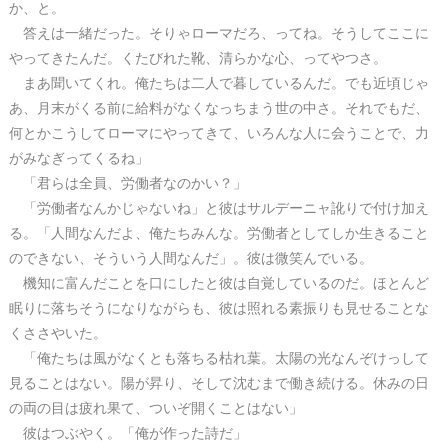
か、と。
答えは一緒だった。そりゃローマだろ、ってね。そうしてここに
やってきたんだ。くたびれた靴、清らかな心、ってやつさ。
まあ聞いてくれ。俺たちは二人で暮しているんだ。でも近頃じゃ
あ、月末がくる前に給料がなくなっちまう世の中さ。それでもだ、
何とかこうしてローマにやってきて、いろんな人に会うことで、力
がみなぎってくるね」
「君らは全員、労働者なのかい？」
「労働者なんかじゃないね」と彼はサルデーニャ訛りで付け加え
る。「人間なんだよ、俺たちみんな。労働者としてしか生きること
のできない、そういう人間なんだ」。彼は微笑んでいる。
機知に富んだことを口にしたと彼は自覚しているのだ。ほとんど
眠りに落ちそうになりながらも、彼は照れる素振りも見せることな
くささやいた。
「俺たちは風がなくとも落ちる枯れ葉。太陽の光なんぞけっして
見ることはない。陽が昇り、そして沈むまで働き続ける。休みの日
の両の目は疲れ果て、ついぞ開くことはない」
彼はつぶやく。「俺が作った詩だ」